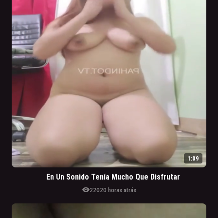
1:09
En Un Sonido Tenía Mucho Que Disfrutar
visibility
220
20 horas atrás