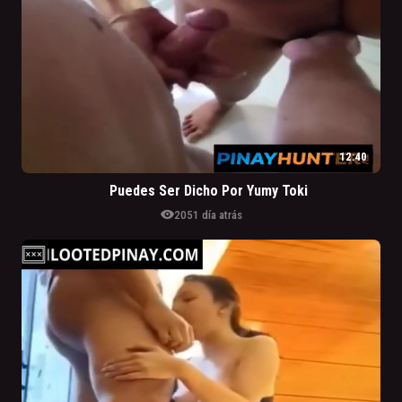
12:40
Puedes Ser Dicho Por Yumy Toki
visibility
205
1 día atrás