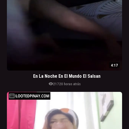
4:17
En La Noche En El Mundo El Salsan
visibility
217
20 horas atrás