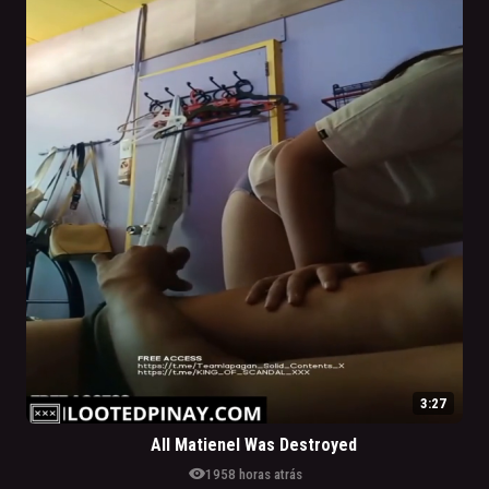
3:27
All Matienel Was Destroyed
visibility
195
8 horas atrás