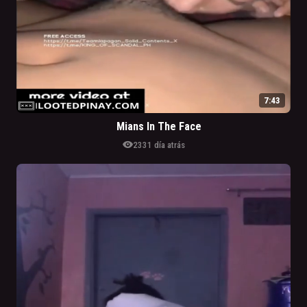
7:43
Mians In The Face
visibility
233
1 día atrás