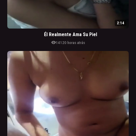
2:14
Él Realmente Ama Su Piel
visibility
141
20 horas atrás