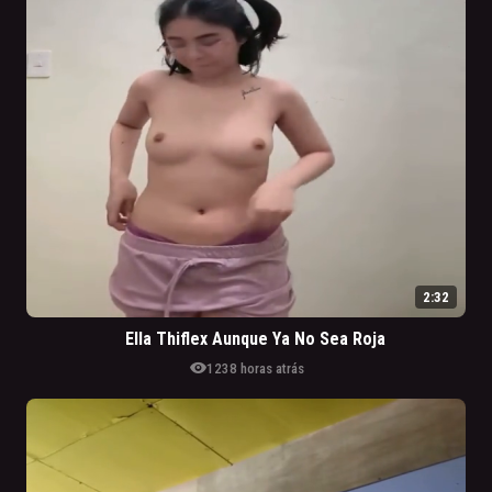
2:32
Ella Thiflex Aunque Ya No Sea Roja
visibility
123
8 horas atrás