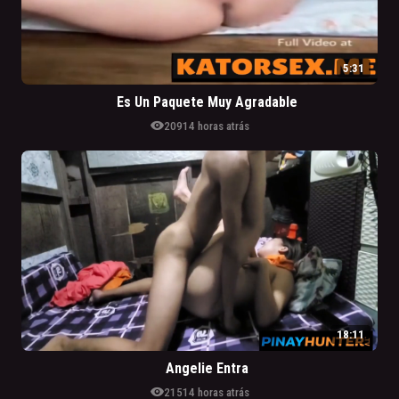
5:31
Es Un Paquete Muy Agradable
visibility
209
14 horas atrás
18:11
Angelie Entra
visibility
215
14 horas atrás