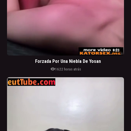
9:23
Forzada Por Una Niebla De Yosan
visibility
162
2 horas atrás