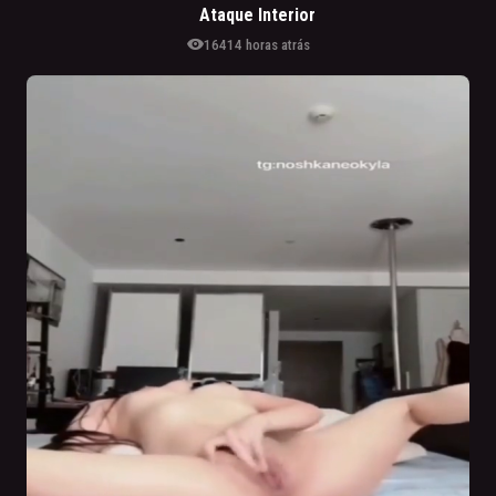
Ataque Interior
visibility
164
14 horas atrás