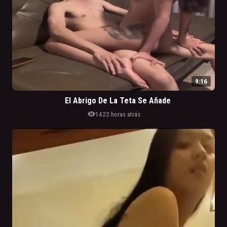
9:16
El Abrigo De La Teta Se Añade
visibility
142
2 horas atrás