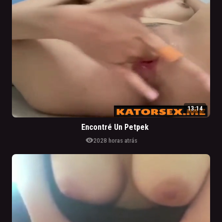
13:14
Encontré Un Petpek
visibility
202
8 horas atrás