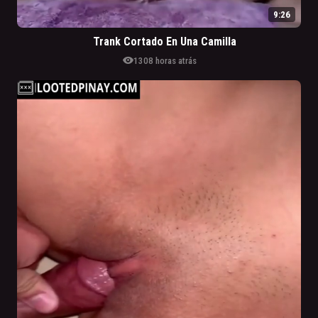
9:26
Trank Cortado En Una Camilla
visibility
130
8 horas atrás