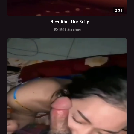
2:31
New Ahit The Kiffy
visibility
150
1 día atrás