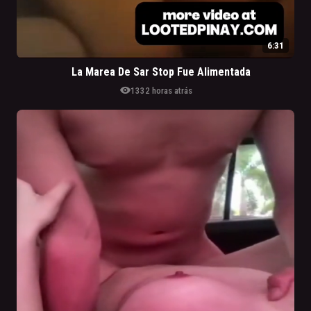
6:31
La Marea De Sar Stop Fue Alimentada
visibility
133
2 horas atrás