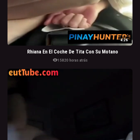
4:26
Rhiana En El Coche De Tita Con Su Motano
visibility
158
20 horas atrás