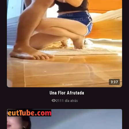
3:37
Una Flor Afrutada
visibility
211
1 día atrás