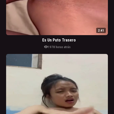
2:41
Es Un Puto Trasero
visibility
197
8 horas atrás